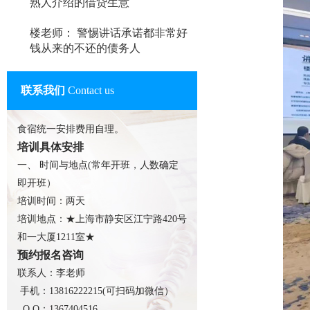
熟人介绍的借贷生意
楼老师： 警惕讲话承诺都非常好
钱从来的不还的债务人
联系我们
Contact us
食宿统一安排费用自理。
培训具体安排
一、 时间与地点(常年开班，人数确定
即开班）
培训时间：两天
培训地点：★上海市静安区江宁路420号
和一大厦1211室★
预约报名咨询
联系人：李老师
手机：13816222215(可扫码加微信）
Q Q：1367404516