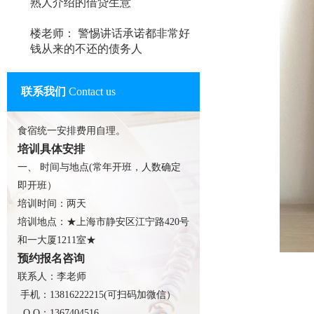
熟人介绍的借贷生意
楼老师： 警惕讲话承诺都非常好
钱从来的不还的债务人
联系我们
Contact us
食宿统一安排费用自理。
培训具体安排
一、 时间与地点(常年开班，人数确定
即开班）
培训时间：两天
培训地点：★上海市静安区江宁路420号
和一大厦1211室★
预约报名咨询
联系人：李老师
手机：13816222215(可扫码加微信）
Q Q：1367404516